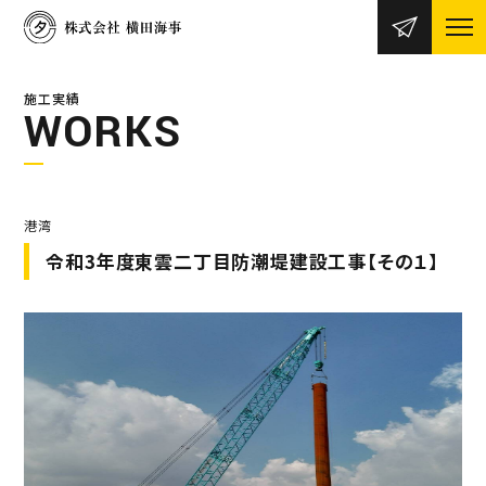
施工実績
WORKS
港湾
令和3年度東雲二丁目防潮堤建設工事【その１】