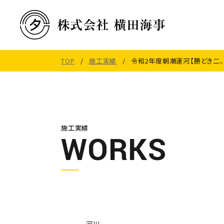
TOP
/
施工実績
/ 令和2年度朝潮運河【勝どき二
施工実績
WORKS
河川